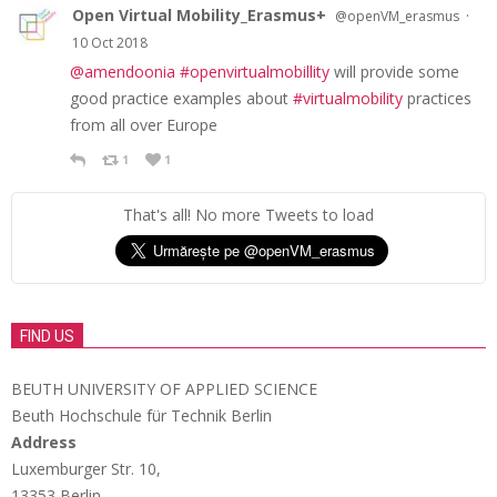
Open Virtual Mobility_Erasmus+
·
@openVM_erasmus
10 Oct 2018
@amendoonia
#openvirtualmobillity
will provide some
good practice examples about
#virtualmobility
practices
from all over Europe
1
1
That's all! No more Tweets to load
FIND US
BEUTH UNIVERSITY OF APPLIED SCIENCE
Beuth Hochschule für Technik Berlin
Address
Luxemburger Str. 10,
13353 Berlin