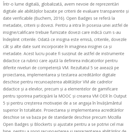
Într-o lume digitală, globalizată, avem nevoie de reprezentări
i
digitale ale abilităților bazate pe criterii de evaluare transparente și
A
o
date verificabile (Buchem, 2016). Open Badges se referă la
c
n
metadate, criterii și dovezi. Pentru a intra în posesia unei astfel de
M
r
insigne/calificare trebuie furnizate dovezi care indică cum s-au
e
îndeplinit criteriile. Odată ce insigna este emisă, criteriile, dovezile
e
n
cât și alte date sunt incorporate în imaginea insignei ca și
d
u
metadate. Acest lucru poate fi susținut de astfel de instrumente
i
didactice ca rubrici care ajută la definirea indicatorilor pentru
diferite niveluri de competență VM. Rezultatul 5 se axează pe
t
proiectarea, implementarea și testarea acreditărilor digitale
ă
deschise pentru recunoașterea abilităților VM ale cadrelor
r
didactice și a elevilor, precum și a elementelor de gamificare
pentru sporirea participării la MOOC și crearea VM OER în Output
i
5 și pentru creșterea motivației de a se angaja în învățământul
d
superior în totalitate. Proiectarea și implementarea acreditărilor
e
deschise se va baza pe de standarde deschise precum Mozilla
Open Badges și Blockerts și ajustate pentru a se potrivi cel mai
s
bine, pentru a spori recunoașterea și reprezentarea abilităților de