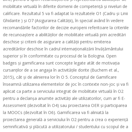
c
mobilitate virtuală în diferite domenii de competență și niveluri de
h
calificare. Rezultatul 5 va fi adaptat la rezultatele O1 (Cadru și Linii
Ghidante ) și O7 (Asigurarea Calității), în special având în vedere
i
recomandările factorilor de decizie europeni referitoare la criteriile
s
de recunoaștere a abilităților de mobilitate virtuală prin acreditări
e
deschise și criterii de asigurare a calității pentru emiterea
acreditărilor deschise în cadrul internaționalizării învățământului
superior și în conformitate cu procesul de la Bologna. Open
badges și gamificarea sunt concepte legate atât de motivația
cursanților de a se angaja în activitățile dorite (Buchem et al.,
2015), cât și de alinierea lor în O 5. Conceptul de Gamificare
înseamnă utilizarea elementelor de joc în contexte non-joc și va fi
aplicat ca parte a serviciului integrat de mobilitate virtuală în O2
pentru a declanșa anumite activități ale utilizatorilor, cum ar fi E-
Assessment (dezvoltat în O4) sau proiectarea OER și participarea
la MOOCs (dezvoltat în O6). Gamificarea va fi aliniată la
proiectarea generală a serviciului în O2 pentru a crea o experiență
semnificativă și plăcută a utilizatorului / studentului cu scopul de a