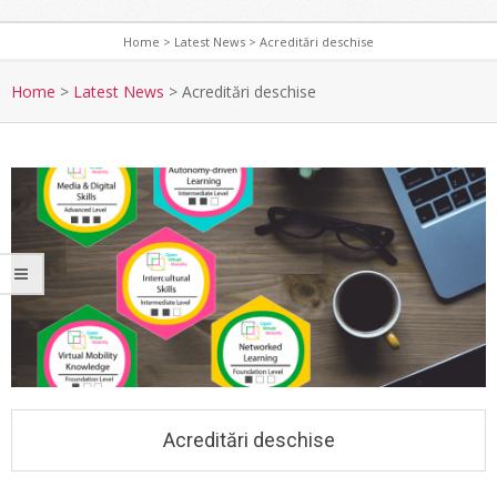
Home
>
Latest News
>
Acreditări deschise
S
e
Home
>
Latest News
>
Acreditări deschise
c
o
n
d
a
r
y
N
a
v
i
g
Acreditări deschise
a
t