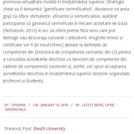
promova virtualitate mobilă în învățământul superior. Strategia
cheie va fi denumită ‘’gamificare semnificativă’’, deoarece va avea
grijă să ofere stimulente eficiente și semnificative, ajutând
participanții să găsească semnificații în fiecare activitate de bază
(Nicholson, 2012) în loc să ofere premii fără sens care pot
distrage sau descuraja cursanții / utilizatorii. Insignele emise și
certificate vor fi (în mod tehnic) aliniate la definițiile de
competențe din Directorul de competențe semantic din O3 pentru
a consolida acreditările deschise cu descrieri de competențe din
cadrele de competență existente și, astfel, vor spori acceptarea
acreditărilor deschise în învățământul superior (inclusiv organizații,
profesori și studenți).
2018-
BY:
OPENVM
ON:
JANUARY 16, 2018
IN:
LATEST NEWS
,
OPEN
01-
CREDENTIALS
16
Previous Post:
Beuth University