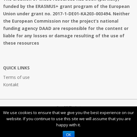
funded by the ERASMUS+ grant program of the European
Union under grant no. 2017-1-DE01-KA203-003494. Neither
the European Commission nor the project’s national
funding agency DAAD are responsible for the content or
liable for any losses or damage resulting of the use of
these resources
QUICK LINKS
Terms of use
Kontakt
OpenVMProject
We use cookies to ensure that we give you the best experience on our
website. If you continue to use this site we will assume that you are
happy with it.
This work is licensed under a
Creative Commons Attribution-NonCommercial-ShareAlike 4.0
International License
OK