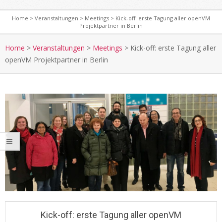
Home
>
Veranstaltungen
>
Meetings
>
Kick-off: erste Tagung aller openVM
Projektpartner in Berlin
S
e
Home
>
Veranstaltungen
>
Meetings
>
Kick-off: erste Tagung aller
c
openVM Projektpartner in Berlin
o
n
d
a
r
y
N
a
v
i
g
a
Kick-off: erste Tagung aller openVM
t