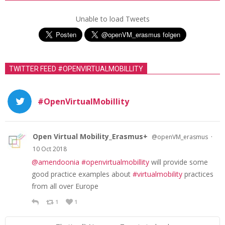
Unable to load Tweets
TWITTER FEED #OPENVIRTUALMOBILLITY
#OpenVirtualMobillity
Open Virtual Mobility_Erasmus+
·
@openVM_erasmus
10 Oct 2018
@amendoonia
#openvirtualmobillity
will provide some
good practice examples about
#virtualmobility
practices
from all over Europe
1
1