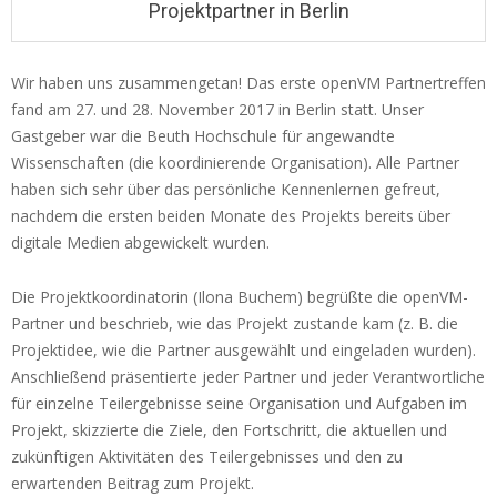
Projektpartner in Berlin
i
o
Wir haben uns zusammengetan! Das erste openVM Partnertreffen
n
fand am 27. und 28. November 2017 in Berlin statt. Unser
K
M
Gastgeber war die Beuth Hochschule für angewandte
e
i
Wissenschaften (die koordinierende Organisation). Alle Partner
n
c
haben sich sehr über das persönliche Kennenlernen gefreut,
u
nachdem die ersten beiden Monate des Projekts bereits über
k
digitale Medien abgewickelt wurden.
-
o
Die Projektkoordinatorin (Ilona Buchem) begrüßte die openVM-
f
Partner und beschrieb, wie das Projekt zustande kam (z. B. die
Projektidee, wie die Partner ausgewählt und eingeladen wurden).
f
Anschließend präsentierte jeder Partner und jeder Verantwortliche
:
für einzelne Teilergebnisse seine Organisation und Aufgaben im
e
Projekt, skizzierte die Ziele, den Fortschritt, die aktuellen und
zukünftigen Aktivitäten des Teilergebnisses und den zu
r
erwartenden Beitrag zum Projekt.