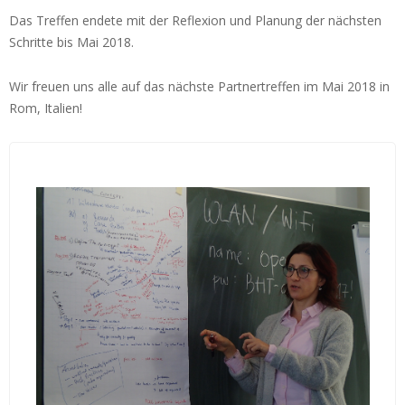
o
Das Treffen endete mit der Reflexion und Planung der nächsten
p
Schritte bis Mai 2018.
e
Wir freuen uns alle auf das nächste Partnertreffen im Mai 2018 in
n
Rom, Italien!
V
M
P
r
o
j
e
k
t
p