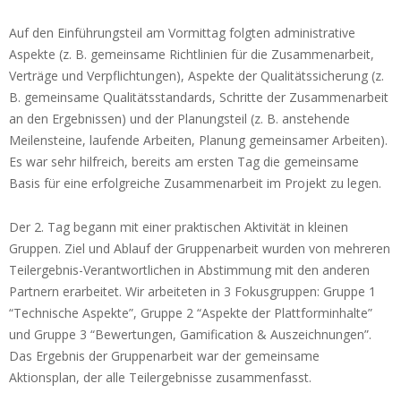
s
t
Auf den Einführungsteil am Vormittag folgten administrative
Aspekte (z. B. gemeinsame Richtlinien für die Zusammenarbeit,
e
Verträge und Verpflichtungen), Aspekte der Qualitätssicherung (z.
T
B. gemeinsame Qualitätsstandards, Schritte der Zusammenarbeit
a
an den Ergebnissen) und der Planungsteil (z. B. anstehende
Meilensteine, laufende Arbeiten, Planung gemeinsamer Arbeiten).
g
Es war sehr hilfreich, bereits am ersten Tag die gemeinsame
u
Basis für eine erfolgreiche Zusammenarbeit im Projekt zu legen.
n
Der 2. Tag begann mit einer praktischen Aktivität in kleinen
g
Gruppen. Ziel und Ablauf der Gruppenarbeit wurden von mehreren
a
Teilergebnis-Verantwortlichen in Abstimmung mit den anderen
l
Partnern erarbeitet. Wir arbeiteten in 3 Fokusgruppen: Gruppe 1
“Technische Aspekte”, Gruppe 2 “Aspekte der Plattforminhalte”
l
und Gruppe 3 “Bewertungen, Gamification & Auszeichnungen”.
e
Das Ergebnis der Gruppenarbeit war der gemeinsame
r
Aktionsplan, der alle Teilergebnisse zusammenfasst.