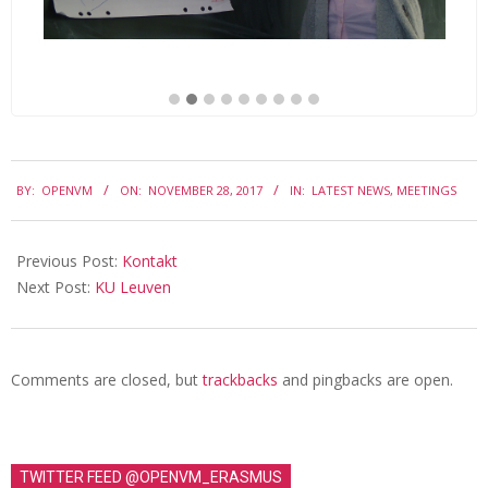
a
r
t
n
e
2017-
r
BY:
OPENVM
ON:
NOVEMBER 28, 2017
IN:
LATEST NEWS
,
MEETINGS
11-
i
28
n
Previous Post:
Kontakt
B
Next Post:
KU Leuven
e
r
Comments are closed, but
trackbacks
and pingbacks are open.
l
i
n
TWITTER FEED @OPENVM_ERASMUS